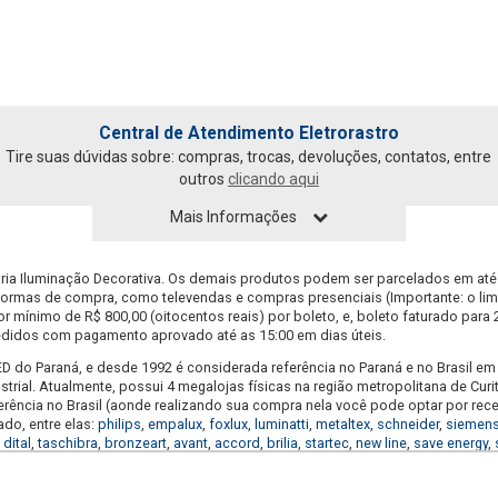
Central de Atendimento Eletrorastro
Tire suas dúvidas sobre: compras, trocas, devoluções, contatos, entre
outros
clicando aqui
Mais Informações
A E SUPORTE
SOBRE NÓS
ria Iluminação Decorativa. Os demais produtos podem ser parcelados em até
formas de compra, como televendas e compras presenciais (Importante: o limite
ca de Entrega
Black-Friday
 mínimo de R$ 800,00 (oitocentos reais) por boleto, e, boleto faturado para 28
s Frequentes
Quem Somos
pedidos com pagamento aprovado até as 15:00 em dias úteis.
 e Devoluções
Privacidade e Seguranç
s de Pagamento
Condições de Uso do Sit
o LED do Paraná, e desde 1992 é considerada referência no Paraná e no Brasil
trial. Atualmente, possui 4 megalojas físicas na região metropolitana de Curi
ferência no Brasil (aonde realizando sua compra nela você pode optar por rec
do, entre elas:
philips
,
empalux
,
foxlux
,
luminatti
,
metaltex
,
schneider
,
siemen
,
dital
,
taschibra
,
bronzeart
,
avant
,
accord
,
brilia
,
startec
,
new line
,
save energy
,
promoção de lustres, promoção de luminárias LED, promoção de pendentes, p
romoção de tomadas e interruptores, promoção de duchas e chuveiros, promo