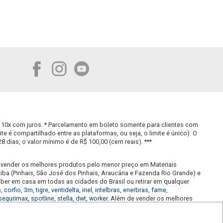
FORMAS DE PAGAMENTO
 10x com juros. * Parcelamento em boleto somente para clientes com
 é compartilhado entre as plataformas, ou seja, o limite é único). O
 dias, o valor mínimo é de R$ 100,00 (cem reais). ***
SEGURANÇA
a
e
 em vender os melhores produtos pelo menor preço em Materiais
tiba (Pinhais, São José dos Pinhais, Araucária e Fazenda Rio Grande) e
eber em casa em todas as cidades do Brasil ou retirar em qualquer
s
,
corfio
,
3m
,
tigre
,
ventidelta
,
iriel
,
intelbras
,
enerbras
,
fame
,
segurimax
,
spotline
,
stella
,
dwt
,
worker
. Além de vender os melhores
romoção de painéis de LED, promoção de spots de LED, promoção de
ção de projetores e refletores LED, promoção de disjuntores,