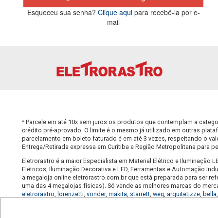
Esqueceu sua senha?
Clique aqui
para recebê-la por e-
mail
Enviar
DÚVIDAS
AJUD
* Parcele em até 10x sem juros os produtos que contemplam a catego
crédito pré-aprovado. O limite é o mesmo já utilizado em outras plata
Como Se Cadastrar
Políti
parcelamento em boleto faturado é em até 3 vezes, respeitando o valor
Boleto Parcelado
Dúvida
Entrega/Retirada expressa em Curitiba e Região Metropolitana para 
Dúvidas Frequentes
Trocas
Compre e Retire
Forma
Eletrorastro é a maior Especialista em Material Elétrico e Iluminaçã
Elétricos, Iluminação Decorativa e LED, Ferramentas e Automação Indus
a megaloja online eletrorastro.com.br que está preparada para ser re
uma das 4 megalojas físicas). Só vende as melhores marcas do merca
eletrorastro
,
lorenzetti
,
vonder
,
makita
,
starrett
,
weg
,
arquitetizze
,
bella
produtos pelo menor preço, na Eletrorastro você encontra sempre 
plafons, promoção de lâmpadas de LED, promoção de fios e cabos, p