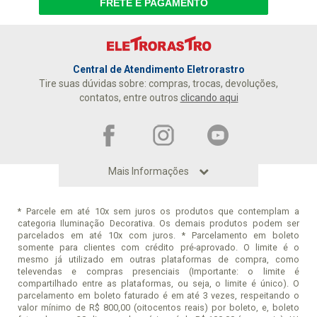
FRETE E PAGAMENTO
Central de Atendimento Eletrorastro
Tire suas dúvidas sobre: compras, trocas, devoluções,
contatos, entre outros
clicando aqui
Mais Informações
* Parcele em até 10x sem juros os produtos que contemplam a
DÚVIDAS
categoria Iluminação Decorativa. Os demais produtos podem ser
parcelados em até 10x com juros. * Parcelamento em boleto
Como Se Cadastrar
AJUDA E SUPORTE
somente para clientes com crédito pré-aprovado. O limite é o
Boleto Parcelado
Política de Entrega
SOBRE NÓS
mesmo já utilizado em outras plataformas de compra, como
televendas e compras presenciais (Importante: o limite é
Dúvidas Frequentes
Dúvidas Frequentes
Black-Friday
FORMAS DE PAGAMENTO
compartilhado entre as plataformas, ou seja, o limite é único). O
Compre e Retire
Trocas e Devoluções
Quem Somos
SEGURANÇA
parcelamento em boleto faturado é em até 3 vezes, respeitando o
Formas de Pagamento
Privacidade e Segurança
valor mínimo de R$ 800,00 (oitocentos reais) por boleto, e, boleto