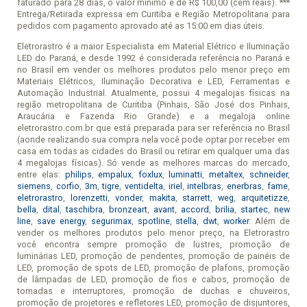
faturado para 28 dias, o valor mínimo é de R$ 100,00 (cem reais). ***
Condições de Uso do Site
Entrega/Retirada expressa em Curitiba e Região Metropolitana para
pedidos com pagamento aprovado até as 15:00 em dias úteis.
Eletrorastro é a maior Especialista em Material Elétrico e Iluminação
LED do Paraná, e desde 1992 é considerada referência no Paraná e
no Brasil em vender os melhores produtos pelo menor preço em
Materiais Elétricos, Iluminação Decorativa e LED, Ferramentas e
Automação Industrial. Atualmente, possui 4 megalojas físicas na
região metropolitana de Curitiba (Pinhais, São José dos Pinhais,
Araucária e Fazenda Rio Grande) e a megaloja online
eletrorastro.com.br que está preparada para ser referência no Brasil
(aonde realizando sua compra nela você pode optar por receber em
casa em todas as cidades do Brasil ou retirar em qualquer uma das
4 megalojas físicas). Só vende as melhores marcas do mercado,
entre elas:
philips
,
empalux
,
foxlux
,
luminatti
,
metaltex
,
schneider
,
siemens
,
corfio
,
3m
,
tigre
,
ventidelta
,
iriel
,
intelbras
,
enerbras
,
fame
,
eletrorastro
,
lorenzetti
,
vonder
,
makita
,
starrett
,
weg
,
arquitetizze
,
bella
,
dital
,
taschibra
,
bronzeart
,
avant
,
accord
,
brilia
,
startec
,
new
line
,
save energy
,
segurimax
,
spotline
,
stella
,
dwt
,
worker
. Além de
vender os melhores produtos pelo menor preço, na Eletrorastro
você encontra sempre promoção de lustres, promoção de
luminárias LED, promoção de pendentes, promoção de painéis de
LED, promoção de spots de LED, promoção de plafons, promoção
de lâmpadas de LED, promoção de fios e cabos, promoção de
tomadas e interruptores, promoção de duchas e chuveiros,
promoção de projetores e refletores LED, promoção de disjuntores,